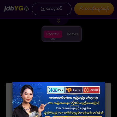
/
×
ေလာ့အင္
စာရင္းသြင္းရန္
ပင္မ
စာရင္းသြင္းရန္
Promotion
အမွတ္စဥ္မ်ား
ကြ ်နု္ပ္တုိိ ့အေၾကာင္း
Installation
စည္းကမ္းခ်က္မ်ားႏွင့္ အေျခအေနမ်ား
အားကစားေဆာ့ရန္ စည္းကမ္း
App
ေဒါင္းလုဒ္