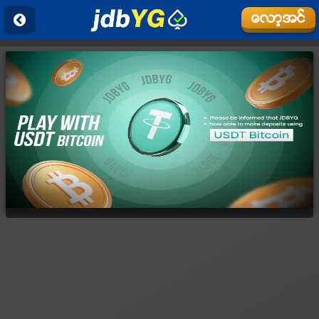
ေလာ့အင္