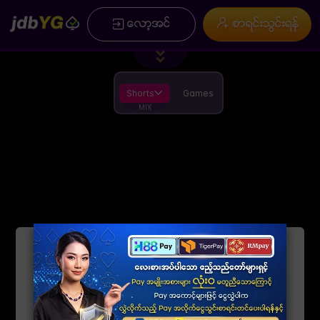
/
×
ေလာ့အင္
စာရင္းသြင္းရန္
ပင္မ
စာရင္းသြင္းရန္
Promotion
အမွတ္စဥ္မ်ား
ကြ ်နု္ပ္တုိိ ့အေၾကာင္း
Installation
စည္းကမ္းခ်က္မ်ားႏွင့္ အေျခအေနမ်ား
အားကစားေဆာ့ရန္ စည္းကမ္း
App
ေဒါင္းလုဒ္