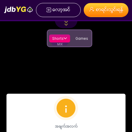
ေလာ့အင္
စာရင္းသြင္းရန္