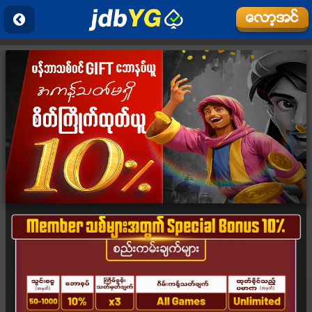
ေလာ့အင္