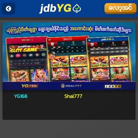
ေလာ့အင္
YG168
Shal777