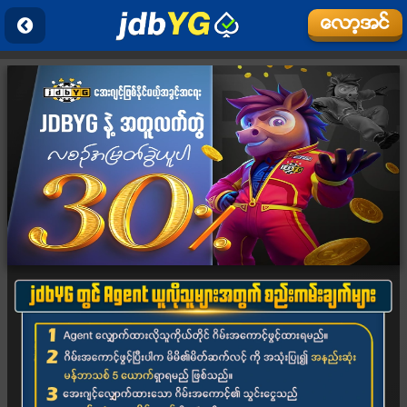
ေလာ့အင္